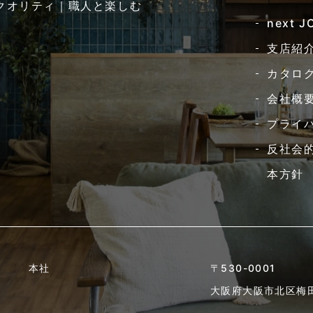
クオリティ｜職人と楽しむ
next 
支店紹
カタロ
会社概
プライ
反社会
本方針
本社
〒530-0001
大阪府大阪市北区梅田