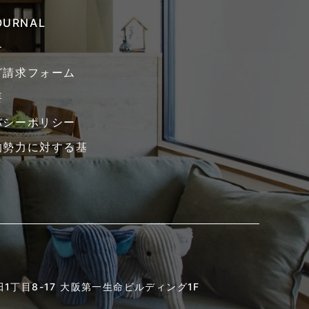
JOURNAL
介
グ請求フォーム
要
バシーポリシー
的勢力に対する基
1丁目8-17
大阪第一生命ビルディング1F