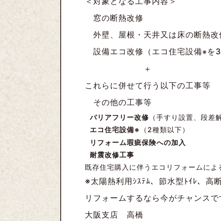
＜対象となる工事内容＞
窓の断熱改修
外壁、屋根・天井又は床の断熱改
設備エコ改修（エコ住宅設備
を
※
＋
これらに併せて行う以下の工事等
その他の工事等
バリアフリー改修
（手すり設置、段差
エコ住宅設備
（2種類以下）
※
リフォーム瑕疵保険への加入
耐震改修工事
既存住宅購入に伴うエコリフォームによ
※太陽熱利用ｼｽﾃﾑ、節水型ﾄｲﾚ、
リフォームするなら今がチャンスで
大阪支店 高橋