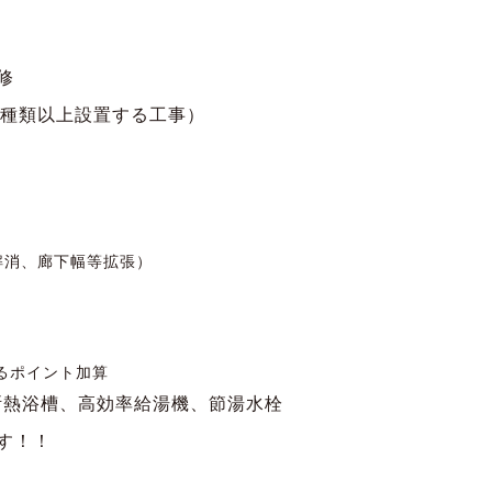
修
3種類以上設置する工事）
解消、廊下幅等拡張）
るポイント加算
高断熱浴槽、高効率給湯機、節湯水栓
す！！