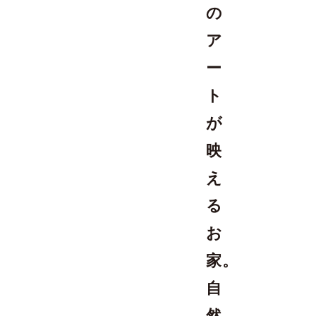
の
ア
ー
ト
が
映
え
る
お
家。
自
然