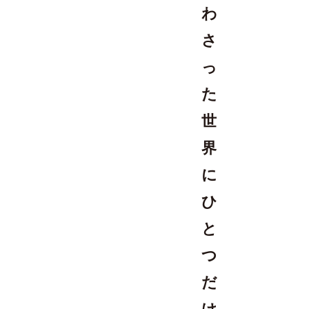
わ
さ
っ
た
世
界
に
ひ
と
つ
だ
け