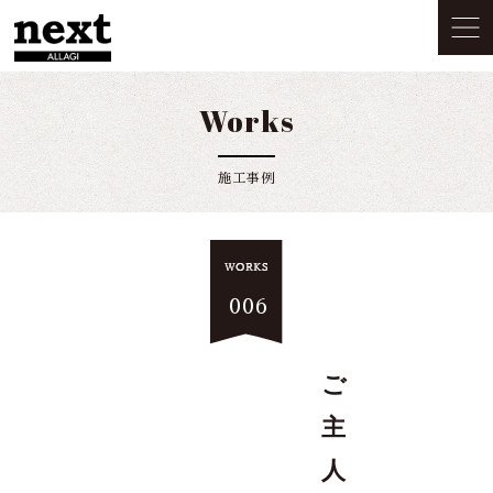
Works
施工事例
006
ご
主
人