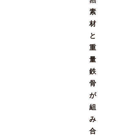
素
材
と
重
量
鉄
骨
が
組
み
合