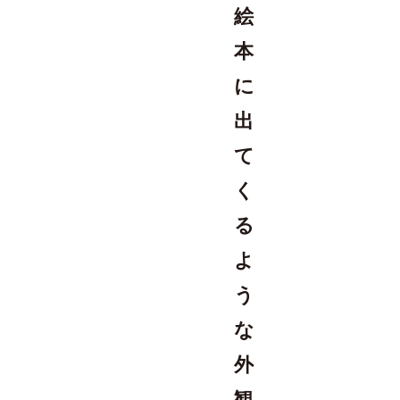
絵
本
に
出
て
く
る
よ
う
な
外
観