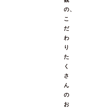
の、
こ
だ
わ
り
た
く
さ
ん
の
お