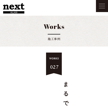
Works
施工事例
027
ま
る
で