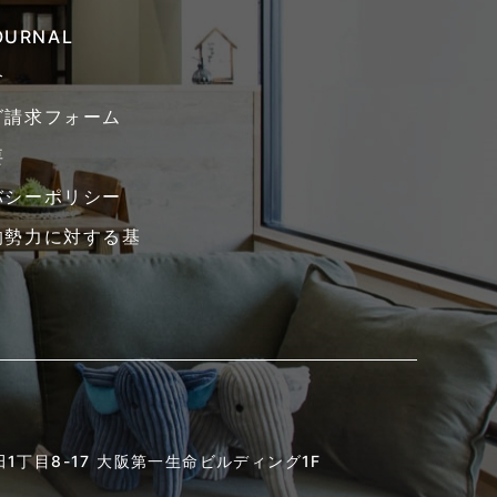
JOURNAL
介
グ請求フォーム
要
バシーポリシー
的勢力に対する基
1丁目8-17
大阪第一生命ビルディング1F