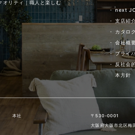
クオリティ｜職人と楽しむ
next 
支店紹
カタロ
会社概
プライ
反社会
本方針
本社
〒530-0001
大阪府大阪市北区梅田