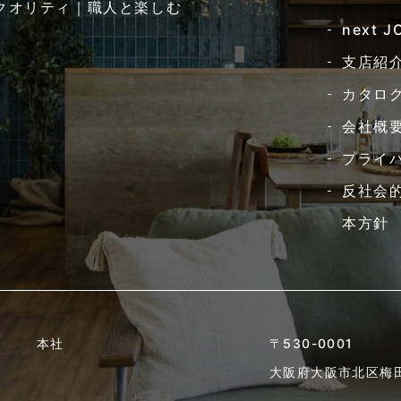
クオリティ｜職人と楽しむ
next 
支店紹
カタロ
会社概
プライ
反社会
本方針
本社
〒530-0001
大阪府大阪市北区梅田