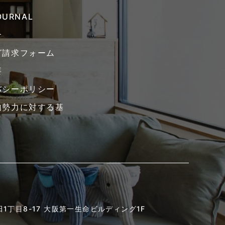
JOURNAL
介
グ請求フォーム
要
バシーポリシー
的勢力に対する基
1丁目8-17
大阪第一生命ビルディング1F