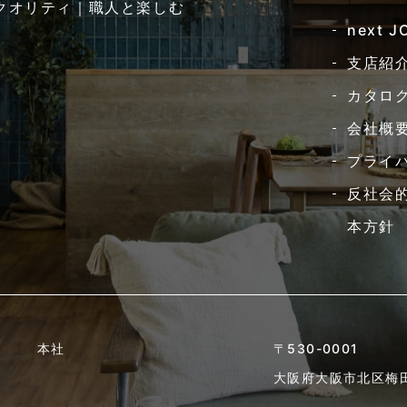
クオリティ｜職人と楽しむ
next 
支店紹
カタロ
会社概
プライ
反社会
本方針
本社
〒530-0001
大阪府大阪市北区梅田