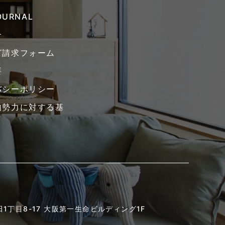
JOURNAL
介
グ請求フォーム
要
バシーポリシー
的勢力に対する基
1丁目8-17
大阪第一生命ビルディング1F